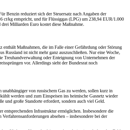
Für Benzin reduziert sich der Steuersatz nach Angaben der
6 ct/kg entspricht, und für Flüssiggas (LPG) um 238,94 EUR/1.000
d drei Milliarden Euro kostet diese Maßnahme.
tz enthält Maßnahmen, die im Falle einer Gefährdung oder Störung
 aus Russland ist nicht mehr ganz auszuschließen. Nur eine Woche,
die Treuhandverwaltung oder Enteignung von Unternehmen der
eissprüngen vor. Allerdings sieht der Bundesrat noch
m unabhängiger von russischem Gas zu werden, sollen kurz in
 gekühlt werden und zum Einspeisen ins heimische Gasnetz wieder
lle und große Standorte erfordert, sondern auch viel Geld.
 entsprechenden Infrastruktur ermöglichen. Insbesondere die
en Verfahrensanforderungen absehen – insbesondere bei der