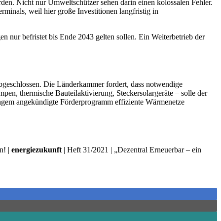
rden. Nicht nur Umweltschützer sehen darin einen kolossalen Fehler.
nals, weil hier große Investitionen langfristig in
nur befristet bis Ende 2043 gelten sollen. Ein Weiterbetrieb der
abgeschlossen. Die Länderkammer fordert, dass notwendige
pen, thermische Bauteilaktivierung, Steckersolargeräte – solle der
langem angekündigte Förderprogramm effiziente Wärmenetze
n! |
energiezukunft
| Heft 31/2021 | „Dezentral Erneuerbar – ein