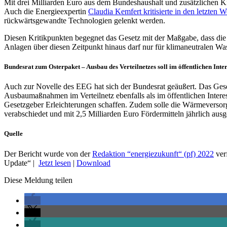
Mit drei Milliarden Euro aus dem Bundeshaushalt und zusätzlichen KfW
Auch die Energieexpertin
Claudia Kemfert kritisierte in den letzten 
rückwärtsgewandte Technologien gelenkt werden.
Diesen Kritikpunkten begegnet das Gesetz mit der Maßgabe, dass die 
Anlagen über diesen Zeitpunkt hinaus darf nur für klimaneutralen Was
Bundesrat zum Osterpaket – Ausbau des Verteilnetzes soll im öffentlichen Inter
Auch zur Novelle des EEG hat sich der Bundesrat geäußert. Das Ges
Ausbaumaßnahmen im Verteilnetz ebenfalls als im öffentlichen Interes
Gesetzgeber Erleichterungen schaffen. Zudem solle die Wärmeversor
verabschiedet und mit 2,5 Milliarden Euro Fördermitteln jährlich ausg
Quelle
Der Bericht wurde von der
Redaktion “energiezukunft“ (pf) 2022
verf
Update“ |
Jetzt lesen
|
Download
Diese Meldung teilen