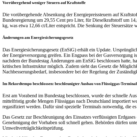
Vorrübergehend weniger Steuern auf Kraftstoffe
Die vorübergehende Absenkung der Energiepreissteuern auf Kraftstoff
Bundesregierung um 29,55 Cent pro Liter, für Dieselkraftstoff um 
kg, was etwa 12,66 ct/Liter entspricht. Die Senkung der Steuersätze
Änderungen am Energiesicherungsgesetz
Das Energiesicherungsgesetz (EnSiG) erhält ein Update. Ursprünglic
der Energieversorgung greifen. Ein Engpass bei der Gasversorgung ist
nachdem der Bundestag Änderungen am EnSiG beschlossen hatte, hat
kritischen Infrastruktur möglich. Zudem sieht das Gesetz die Möglic
Nachbesserungsbedarf, insbesondere bei der Regelung der Zuständi
Im Rekordtempo beschlossen: beschleunigter Ausbau von Flüssiggas-Terminal
Erst am Vorabend im Bundestag beschlossen, wurde der schnelle Ausb
mittelfristig große Mengen Flüssiggas nach Deutschland importiert w
regasifiziert werden. Dafür sind spezielle Terminals notwendig, die es
Das Gesetz zur Beschleunigung des Einsatzes verflüssigten Erdgases
Genehmigung der Vorhaben soll schnell gehen. Behörden dürfen unter
Umweltverträglichkeitsprüfung.