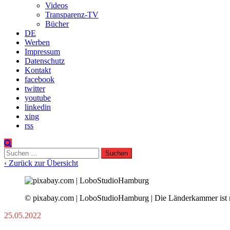
Videos
Transparenz-TV
Bücher
DE
Werben
Impressum
Datenschutz
Kontakt
facebook
twitter
youtube
linkedin
xing
rss
Suchen
nach:
‹ Zurück zur Übersicht
© pixabay.com | LoboStudioHamburg | Die Länderkammer ist m
25.05.2022