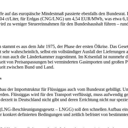
e auf das europäische Mindestmaß passierte ebenfalls den Bundesrat. 
14,04 ct/Liter, für Erdgas (CNG/LNG) um 4,54 EUR/MWh, was etwa 6,1
 wird zu weniger Steuereinnahmen für den Bundeshaushalt führen – run
h stammt es aus dem Jahr 1975, der Phase der ersten Ölkrise. Das Gese
 sehr wahrscheinlich, selbst ein vollständiger Ausfall der Lieferungen
 nun auch die Länderkammer zugestimmt. Im Krisenfall ist nunmehr 
hkeit von Preisanpassungen bei verminderten Gasimporten und großen Pr
gkeit zwischen Bund und Land.
s
au der Importstruktur für Flüssiggas auch vom Bundesrat gebilligt. U
erden. Flüssiggas wird für den Transport verflüssigt, muss aufwendig
 derzeit in Deutschland nicht gibt und deren Errichtung nicht nur spezie
 (LNG-Beschleunigungsgesetz – LNGG) soll den schnellen Aufbau einer
 konkret definierten Bedingungen und zeitlich befristet von bestimmt