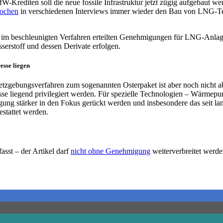
-Krediten soll die neue fossile Infrastruktur jetzt zügig aufgebaut we
Wochen
in verschiedenen Interviews immer wieder den Bau von LNG-Termi
im beschleunigten Verfahren erteilten Genehmigungen für LNG-Anlagen 
serstoff und dessen Derivate erfolgen.
esse liegen
etzgebungsverfahren zum sogenannten Osterpaket ist aber noch nicht 
se liegend privilegiert werden. Für spezielle Technologien – Wärmepum
gung stärker in den Fokus gerückt werden und insbesondere das seit 
estattet werden.
asst – der Artikel darf
nicht ohne Genehmigung
weiterverbreitet werde