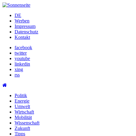
Skip
to
DE
content
Werben
Impressum
Datenschutz
Kontakt
facebook
twitter
youtube
linkedin
xing
rss
Politik
Energie
Umwelt
Wirtschaft
Mobilität
Wissenschaft
Zukunft
Tipps