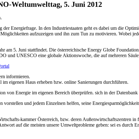
NO-Weltumwelttag, 5. Juni 2012
.
ng der Energiefrage. In den Industriestaaten geht es dabei um die Opti
 Möglichkeiten aufzuzeigen und ihn zum Tun zu motivieren. Wobei jede
hr am 5. Juni stattfindet. Die österreichische Energy Globe Foundatio
DO und UNESCO eine globale Aktionswoche, die auf mehreren Säulen
ortal
rn informieren.
ial im eigenen Haus erheben bzw. online Sanierungen durchführen.
ion von Energie im eigenen Bereich überprüfen. sich in der Datenbank 
gen vorstellen und jedem Einzelnen helfen, seine Energiesparmöglichkei
rtschafts-kammer Österreich, bzw. deren Außenwirtschaftszentren in f
 Antwort auf die meisten unsere Umweltprobleme geben: sei es durch En