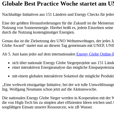
Globale Best Practice Woche startet am U
Nachhaltige Initiativen aus 151 Ländern und Energy Checks für jeden
Eine der größten Herausforderungen für die Zukunft ist die Meisteru
Nutzung von Sonnenenergie. Hierbei heißt es, jedem Einzelnen seine
durch die Nutzung kostengünstiger Energien.
Genau das ist die Zielsetzung des UNO Weltumwelttages, der jedes Ja
Globe Award“ startet nun an diesem Tag gemeinsam mit UNEP, UNI
Ab 5. Juni kann jeder auf dem internationalen
Energy Globe Online-P
sich über nationale Energy Globe Siegerprojekte aus 151 Lände
einer interaktiven Energieanalyse das mögliche Einsparpotenz
mit einem globalen interaktiven Solartool die mögliche Produkt
„Eine weltweit einzigartige Initiative, bei der wir tolle Umweltlösun
Ing. Wolfgang Neumann schon jetzt auf die Aktionswoche.
Die nationalen Energy Globe Sieger werden in Kooperation mit der Wi
die von High-Tech bis zu simplen aber effizienten Ideen reichen und
sorgfältigen Einsatz unserer Ressourcen, wie zB Wasser.