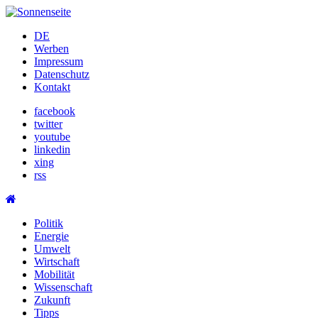
Skip
to
DE
content
Werben
Impressum
Datenschutz
Kontakt
facebook
twitter
youtube
linkedin
xing
rss
Politik
Energie
Umwelt
Wirtschaft
Mobilität
Wissenschaft
Zukunft
Tipps