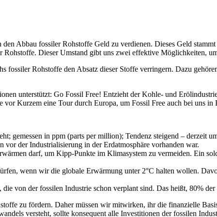
ch den Abbau fossiler Rohstoffe Geld zu verdienen. Dieses Geld stammt 
er Rohstoffe. Dieser Umstand gibt uns zwei effektive Möglichkeiten, 
chs fossiler Rohstoffe den Absatz dieser Stoffe verringern. Dazu ge
en unterstützt: Go Fossil Free! Entzieht der Kohle- und Erölindustri
e vor Kurzem eine Tour durch Europa, um Fossil Free auch bei uns in 
t; gemessen in ppm (parts per million); Tendenz steigend – derzeit um
 vor der Industrialisierung in der Erdatmosphäre vorhanden war.
erwärmen darf, um Kipp-Punkte im Klimasystem zu vermeiden. Ein sol
fen, wenn wir die globale Erwärmung unter 2°C halten wollen. Davon 
die von der fossilen Industrie schon verplant sind. Das heißt, 80% der
hstoffe zu fördern. Daher müssen wir mitwirken, ihr die finanzielle Ba
awandels versteht, sollte konsequent alle Investitionen der fossilen In