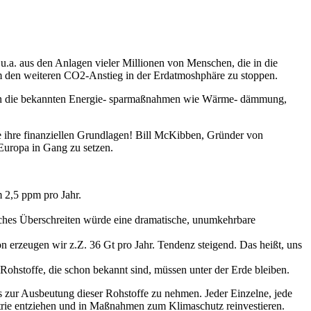
u.a. aus den Anlagen vieler Millionen von Menschen, die in die
um den weiteren CO2-Anstieg in der Erdatmoshphäre zu stoppen.
hören die bekannten Energie- sparmaßnahmen wie Wärme- dämmung,
e ihre finanziellen Grundlagen! Bill McKibben, Gründer von
Europa in Gang zu setzen.
 2,5 ppm pro Jahr.
ches Überschreiten würde eine dramatische, unumkehrbare
erzeugen wir z.Z. 36 Gt pro Jahr. Tendenz steigend. Das heißt, uns
 Rohstoffe, die schon bekannt sind, müssen unter der Erde bleiben.
sis zur Ausbeutung dieser Rohstoffe zu nehmen. Jeder Einzelne, jede
dustrie entziehen und in Maßnahmen zum Klimaschutz reinvestieren.