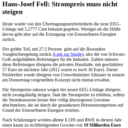
Hans-Josef Fell: Strompreis muss nicht
steigen
Heute wurde von den Übertragungsnetzbetreibern die neue EEG-
Umlage mit 5,2777 Cent bekannt gegeben. Weniger als die Hälfte
davon geht aber auf die Erzeugung von Erneuerbaren Energien
zurück.
Der größte Teil, mit 27,5 Prozent geht auf die Besondere
Ausgleichsregelung zurück (
Link zur Studie
), also die von Schwarz-
Gelb aufgeblähten Befreiungen für die Industrie. Zahlen müssen
diese Befreiungen übrigens die privaten Haushalte, mit geschätzten
57 Euro im nächsten Jahr (2012 waren es noch 36 Euro). Dieser
Preistreiber wurde übrigens von Umweltminister Altmaier in seinem
am Donnerstag vorgestellten Konzept nicht einmal erwähnt.
Die Strompreise müssen wegen der neuen EEG-Umlage übrigens
nicht zwangsläufig steigen. Statt die Strompreise zu erhöhen, sollten
die Stromkonzerne besser ihre völlig überzogenen Gewinne
abschmelzen, die sie durch die gesunkenen Börsenstrompreisen auf
Grund der Erneuerbaren Energien erzielen.
Nach Schätzungen werden alleine E.ON und RWE in diesem Jahr
einen kaum zu rechtfertigenden Gewinn von
19 Milliarden Euro