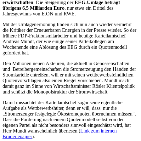
erwirtschaften
. Die Steigerung der
EEG-Umlage beträgt
übrigens 6,5 Milliarden Euro
, nur etwa ein Drittel des
Jahresgewinns von E.ON und RWE.
Mit der Umlagenerhöhung finden sich nun auch wieder vermehrt
die Kritiker der Erneuerbaren Energien in der Presse wieder. So der
frühere FDP-Fraktionsmitarbeiter und heutige Kartellamtschef
Andreas Mundt, der wie einige seiner Parteikollegen am
Wochenende eine Ablösung des EEG durch ein Quotenmodell
gefordert hat.
Den Millionen neuen Akteuren, die aktuell in Genossenschaften
und Betreibergemeinschaften die Stromerzeugung den Händen der
Stromkartelle entreißen, will er mit seinen wettbewerbsfeindlichen
Quotenvorschlägen also einen Riegel vorschieben. Mundt macht
damit ganz im Sinne von Wirtschaftsminister Rösler Klientelpolitik
und schützt die Monopolstruktur der Stromwirtschaft.
Damit missachtet der Kartellamtschef sogar seine eigentliche
Aufgabe als Wettbewerbshüter, denn er will, dass nur die
„Stromerzeuger festgelegte Ökostromquoten übernehmen müssen“.
Dass die Forderung nach einem Quotenmodell selbst von der
eigenen Partei als nicht besonders sinnvoll eingeschätzt wird, hat
Herr Mundt wahrscheinlich überlesen (
Link zum internen
Brüderlepapier
).