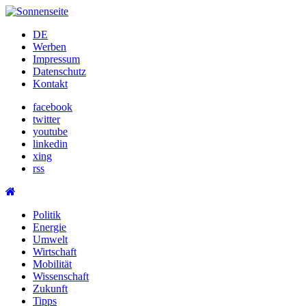
Skip
to
DE
content
Werben
Impressum
Datenschutz
Kontakt
facebook
twitter
youtube
linkedin
xing
rss
Politik
Energie
Umwelt
Wirtschaft
Mobilität
Wissenschaft
Zukunft
Tipps