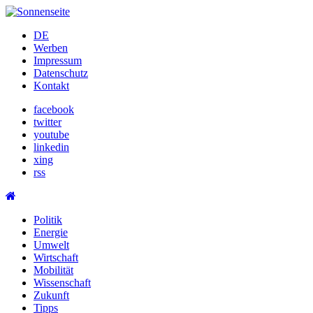
Skip
to
DE
content
Werben
Impressum
Datenschutz
Kontakt
facebook
twitter
youtube
linkedin
xing
rss
Politik
Energie
Umwelt
Wirtschaft
Mobilität
Wissenschaft
Zukunft
Tipps