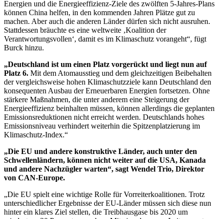
Energien und die Energieeffizienz-Ziele des zwölften 5-Jahres-Plans
können China helfen, in den kommenden Jahren Plätze gut zu
machen. Aber auch die anderen Länder dürfen sich nicht ausruhen.
Stattdessen bräuchte es eine weltweite ‚Koalition der
Verantwortungsvollen‘, damit es im Klimaschutz vorangeht“, fügt
Burck hinzu.
„Deutschland ist um einen Platz vorgerückt und liegt nun auf
Platz 6.
Mit dem Atomausstieg und dem gleichzeitigen Beibehalten
der vergleichsweise hohen Klimaschutzziele kann Deutschland den
konsequenten Ausbau der Erneuerbaren Energien fortsetzen. Ohne
stärkere Maßnahmen, die unter anderem eine Steigerung der
Energieeffizienz beinhalten müssen, können allerdings die geplanten
Emissionsreduktionen nicht erreicht werden. Deutschlands hohes
Emissionsniveau verhindert weiterhin die Spitzenplatzierung im
Klimaschutz-Index.“
„Die EU und andere konstruktive Länder, auch unter den
Schwellenländern, können nicht weiter auf die USA, Kanada
und andere Nachzügler warten“, sagt Wendel Trio, Direktor
von CAN-Europe.
„Die EU spielt eine wichtige Rolle für Vorreiterkoalitionen. Trotz
unterschiedlicher Ergebnisse der EU-Länder müssen sich diese nun
hinter ein klares Ziel stellen, die Treibhausgase bis 2020 um