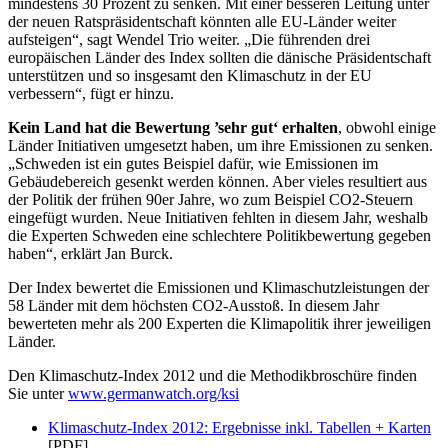
mindestens 30 Prozent zu senken. Mit einer besseren Leitung unter
der neuen Ratspräsidentschaft könnten alle EU-Länder weiter
aufsteigen“, sagt Wendel Trio weiter. „Die führenden drei
europäischen Länder des Index sollten die dänische Präsidentschaft
unterstützen und so insgesamt den Klimaschutz in der EU
verbessern“, fügt er hinzu.
Kein Land hat die Bewertung ’sehr gut‘ erhalten
, obwohl einige
Länder Initiativen umgesetzt haben, um ihre Emissionen zu senken.
„Schweden ist ein gutes Beispiel dafür, wie Emissionen im
Gebäudebereich gesenkt werden können. Aber vieles resultiert aus
der Politik der frühen 90er Jahre, wo zum Beispiel CO2-Steuern
eingefügt wurden. Neue Initiativen fehlten in diesem Jahr, weshalb
die Experten Schweden eine schlechtere Politikbewertung gegeben
haben“, erklärt Jan Burck.
Der Index bewertet die Emissionen und Klimaschutzleistungen der
58 Länder mit dem höchsten CO2-Ausstoß. In diesem Jahr
bewerteten mehr als 200 Experten die Klimapolitik ihrer jeweiligen
Länder.
Den Klimaschutz-Index 2012 und die Methodikbroschüre finden
Sie unter
www.germanwatch.org/ksi
Klimaschutz-Index 2012: Ergebnisse inkl. Tabellen + Karten
[PDF]