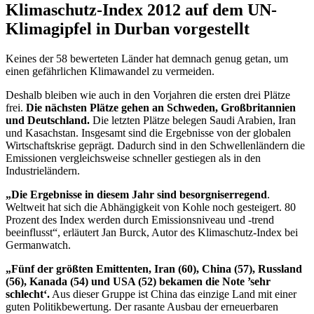
Klimaschutz-Index 2012 auf dem UN-
Klimagipfel in Durban vorgestellt
Keines der 58 bewerteten Länder hat demnach genug getan, um
einen gefährlichen Klimawandel zu vermeiden.
Deshalb bleiben wie auch in den Vorjahren die ersten drei Plätze
frei.
Die nächsten Plätze gehen an Schweden, Großbritannien
und Deutschland.
Die letzten Plätze belegen Saudi Arabien, Iran
und Kasachstan. Insgesamt sind die Ergebnisse von der globalen
Wirtschaftskrise geprägt. Dadurch sind in den Schwellenländern die
Emissionen vergleichsweise schneller gestiegen als in den
Industrieländern.
„Die Ergebnisse in diesem Jahr sind besorgniserregend
.
Weltweit hat sich die Abhängigkeit von Kohle noch gesteigert. 80
Prozent des Index werden durch Emissionsniveau und -trend
beeinflusst“, erläutert Jan Burck, Autor des Klimaschutz-Index bei
Germanwatch.
„Fünf der größten Emittenten, Iran (60), China (57), Russland
(56), Kanada (54) und USA (52) bekamen die Note ’sehr
schlecht‘.
Aus dieser Gruppe ist China das einzige Land mit einer
guten Politikbewertung. Der rasante Ausbau der erneuerbaren