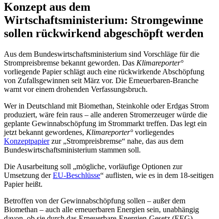
Konzept aus dem
Wirtschaftsministerium: Stromgewinne
sollen rückwirkend abgeschöpft werden
Aus dem Bundeswirtschaftsministerium sind Vorschläge für die
Strompreisbremse bekannt geworden. Das
Klimareporter°
vorliegende Papier schlägt auch eine rückwirkende Abschöpfung
von Zufallsgewinnen seit März vor. Die Erneuerbaren-Branche
warnt vor einem drohenden Verfassungsbruch.
Wer in Deutschland mit Biomethan, Steinkohle oder Erdgas Strom
produziert, wäre fein raus – alle anderen Stromerzeuger würde die
geplante Gewinnabschöpfung im Strommarkt treffen. Das legt ein
jetzt bekannt gewordenes,
Klimareporter°
vorliegendes
Konzeptpapier
zur „Strompreisbremse“ nahe, das aus dem
Bundeswirtschaftsministerium stammen soll.
Die Ausarbeitung soll „mögliche, vorläufige Optionen zur
Umsetzung der
EU-Beschlüsse
“ auflisten, wie es in dem 18-seitigen
Papier heißt.
Betroffen von der Gewinnabschöpfung sollen – außer dem
Biomethan – auch alle erneuerbaren Energien sein, unabhängig
davon, ob sie durch das Erneuerbare-Energien-Gesetz (EEG)