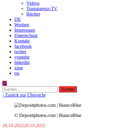
Videos
Transparenz-TV
Bücher
DE
Werben
Impressum
Datenschutz
Kontakt
facebook
twitter
youtube
linkedin
xing
rss
Suchen
nach:
‹ Zurück zur Übersicht
© Depositphotos.com | BiancoBlue
20.10.2022
20.10.2022