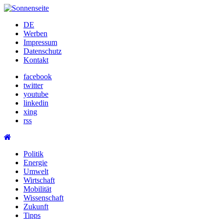
Skip
to
DE
content
Werben
Impressum
Datenschutz
Kontakt
facebook
twitter
youtube
linkedin
xing
rss
Politik
Energie
Umwelt
Wirtschaft
Mobilität
Wissenschaft
Zukunft
Tipps