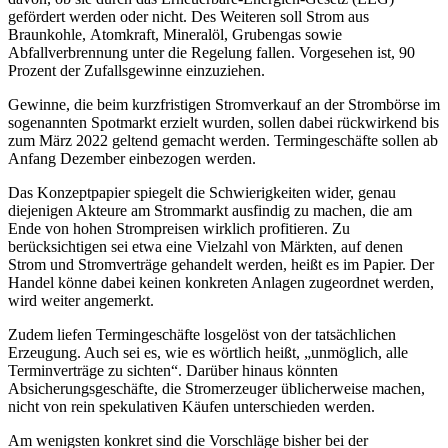
gefördert werden oder nicht. Des Weiteren soll Strom aus
Braunkohle, Atomkraft, Mineralöl, Grubengas sowie
Abfallverbrennung unter die Regelung fallen. Vorgesehen ist, 90
Prozent der Zufallsgewinne einzuziehen.
Gewinne, die beim kurzfristigen Stromverkauf an der Strombörse im
sogenannten Spotmarkt erzielt wurden, sollen dabei rückwirkend bis
zum März 2022 geltend gemacht werden. Termingeschäfte sollen ab
Anfang Dezember einbezogen werden.
Das Konzeptpapier spiegelt die Schwierigkeiten wider, genau
diejenigen Akteure am Strommarkt ausfindig zu machen, die am
Ende von hohen Strompreisen wirklich profitieren. Zu
berücksichtigen sei etwa eine Vielzahl von Märkten, auf denen
Strom und Stromverträge gehandelt werden, heißt es im Papier. Der
Handel könne dabei keinen konkreten Anlagen zugeordnet werden,
wird weiter angemerkt.
Zudem liefen Termingeschäfte losgelöst von der tatsächlichen
Erzeugung. Auch sei es, wie es wörtlich heißt, „unmöglich, alle
Terminverträge zu sichten“. Darüber hinaus könnten
Absicherungsgeschäfte, die Stromerzeuger üblicherweise machen,
nicht von rein spekulativen Käufen unterschieden werden.
Am wenigsten konkret sind die Vorschläge bisher bei der