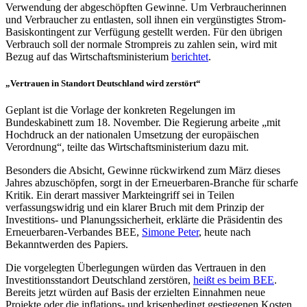
Verwendung der abgeschöpften Gewinne. Um Verbraucherinnen
und Verbraucher zu entlasten, soll ihnen ein vergünstigtes Strom-
Basiskontingent zur Verfügung gestellt werden. Für den übrigen
Verbrauch soll der normale Strompreis zu zahlen sein, wird mit
Bezug auf das Wirtschaftsministerium
berichtet
.
„Vertrauen in Standort Deutschland wird zerstört“
Geplant ist die Vorlage der konkreten Regelungen im
Bundeskabinett zum 18. November. Die Regierung arbeite „mit
Hochdruck an der nationalen Umsetzung der europäischen
Verordnung“, teilte das Wirtschaftsministerium dazu mit.
Besonders die Absicht, Gewinne rückwirkend zum März dieses
Jahres abzuschöpfen, sorgt in der Erneuerbaren-Branche für scharfe
Kritik. Ein derart massiver Markteingriff sei in Teilen
verfassungswidrig und ein klarer Bruch mit dem Prinzip der
Investitions- und Planungssicherheit, erklärte die Präsidentin des
Erneuerbaren-Verbandes BEE,
Simone Peter
, heute nach
Bekanntwerden des Papiers.
Die vorgelegten Überlegungen würden das Vertrauen in den
Investitionsstandort Deutschland zerstören,
heißt es beim BEE
.
Bereits jetzt würden auf Basis der erzielten Einnahmen neue
Projekte oder die inflations- und krisenbedingt gestiegenen Kosten