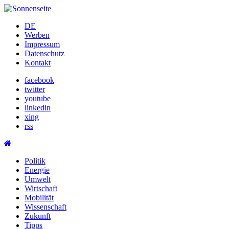
Skip
to
DE
content
Werben
Impressum
Datenschutz
Kontakt
facebook
twitter
youtube
linkedin
xing
rss
Politik
Energie
Umwelt
Wirtschaft
Mobilität
Wissenschaft
Zukunft
Tipps