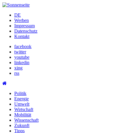
Skip
to
DE
content
Werben
Impressum
Datenschutz
Kontakt
facebook
twitter
youtube
linkedin
xing
rss
Politik
Energie
Umwelt
Wirtschaft
Mobilität
Wissenschaft
Zukunft
Tipps