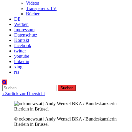
Videos
Transparenz-TV
Bücher
DE
Werben
Impressum
Datenschutz
Kontakt
facebook
twitter
youtube
linkedin
xing
rss
Suchen
nach:
‹ Zurück zur Übersicht
© oekonews.at | Andy Wenzel BKA / Bundeskanzlerin
Bierlein in Brüssel