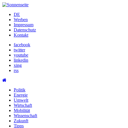
Skip
to
DE
content
Werben
Impressum
Datenschutz
Kontakt
facebook
twitter
youtube
linkedin
xing
rss
Politik
Energie
Umwelt
Wirtschaft
Mobilität
Wissenschaft
Zukunft
Tipps