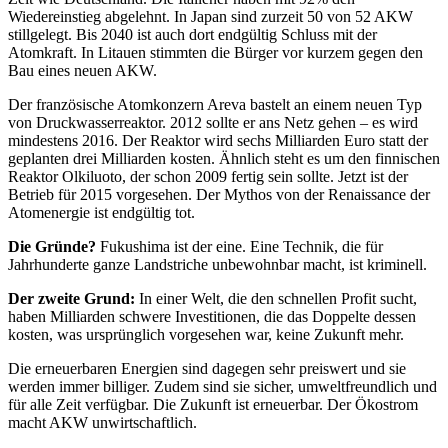
Wiedereinstieg abgelehnt. In Japan sind zurzeit 50 von 52 AKW
stillgelegt. Bis 2040 ist auch dort endgültig Schluss mit der
Atomkraft. In Litauen stimmten die Bürger vor kurzem gegen den
Bau eines neuen AKW.
Der französische Atomkonzern Areva bastelt an einem neuen Typ
von Druckwasserreaktor. 2012 sollte er ans Netz gehen – es wird
mindestens 2016. Der Reaktor wird sechs Milliarden Euro statt der
geplanten drei Milliarden kosten. Ähnlich steht es um den finnischen
Reaktor Olkiluoto, der schon 2009 fertig sein sollte. Jetzt ist der
Betrieb für 2015 vorgesehen. Der Mythos von der Renaissance der
Atomenergie ist endgültig tot.
Die Gründe?
Fukushima ist der eine. Eine Technik, die für
Jahrhunderte ganze Landstriche unbewohnbar macht, ist kriminell.
Der zweite Grund:
In einer Welt, die den schnellen Profit sucht,
haben Milliarden schwere Investitionen, die das Doppelte dessen
kosten, was ursprünglich vorgesehen war, keine Zukunft mehr.
Die erneuerbaren Energien sind dagegen sehr preiswert und sie
werden immer billiger. Zudem sind sie sicher, umweltfreundlich und
für alle Zeit verfügbar. Die Zukunft ist erneuerbar. Der Ökostrom
macht AKW unwirtschaftlich.