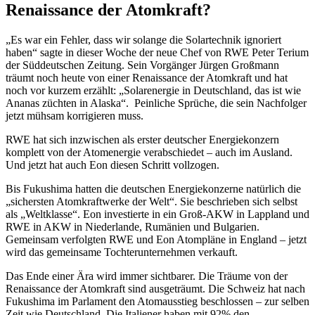
Renaissance der Atomkraft?
„Es war ein Fehler, dass wir solange die Solartechnik ignoriert
haben“ sagte in dieser Woche der neue Chef von RWE Peter Terium
der Süddeutschen Zeitung. Sein Vorgänger Jürgen Großmann
träumt noch heute von einer Renaissance der Atomkraft und hat
noch vor kurzem erzählt: „Solarenergie in Deutschland, das ist wie
Ananas züchten in Alaska“. Peinliche Sprüche, die sein Nachfolger
jetzt mühsam korrigieren muss.
RWE hat sich inzwischen als erster deutscher Energiekonzern
komplett von der Atomenergie verabschiedet – auch im Ausland.
Und jetzt hat auch Eon diesen Schritt vollzogen.
Bis Fukushima hatten die deutschen Energiekonzerne natürlich die
„sichersten Atomkraftwerke der Welt“. Sie beschrieben sich selbst
als „Weltklasse“. Eon investierte in ein Groß-AKW in Lappland und
RWE in AKW in Niederlande, Rumänien und Bulgarien.
Gemeinsam verfolgten RWE und Eon Atompläne in England – jetzt
wird das gemeinsame Tochterunternehmen verkauft.
Das Ende einer Ära wird immer sichtbarer. Die Träume von der
Renaissance der Atomkraft sind ausgeträumt. Die Schweiz hat nach
Fukushima im Parlament den Atomausstieg beschlossen – zur selben
Zeit wie Deutschland. Die Italiener haben mit 92% den