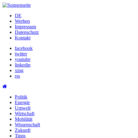
Skip
to
DE
content
Werben
Impressum
Datenschutz
Kontakt
facebook
twitter
youtube
linkedin
xing
rss
Politik
Energie
Umwelt
Wirtschaft
Mobilität
Wissenschaft
Zukunft
Tipps