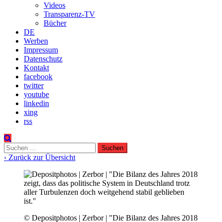
Videos
Transparenz-TV
Bücher
DE
Werben
Impressum
Datenschutz
Kontakt
facebook
twitter
youtube
linkedin
xing
rss
Suchen
nach:
‹ Zurück zur Übersicht
© Depositphotos | Zerbor | "Die Bilanz des Jahres 2018