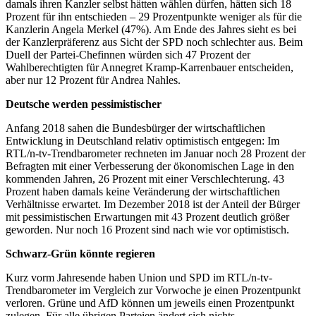
damals ihren Kanzler selbst hätten wählen dürfen, hätten sich 18
Prozent für ihn entschieden – 29 Prozentpunkte weniger als für die
Kanzlerin Angela Merkel (47%). Am Ende des Jahres sieht es bei
der Kanzlerpräferenz aus Sicht der SPD noch schlechter aus. Beim
Duell der Partei-Chefinnen würden sich 47 Prozent der
Wahlberechtigten für Annegret Kramp-Karrenbauer entscheiden,
aber nur 12 Prozent für Andrea Nahles.
Deutsche werden pessimistischer
Anfang 2018 sahen die Bundesbürger der wirtschaftlichen
Entwicklung in Deutschland relativ optimistisch entgegen: Im
RTL/n-tv-Trendbarometer rechneten im Januar noch 28 Prozent der
Befragten mit einer Verbesserung der ökonomischen Lage in den
kommenden Jahren, 26 Prozent mit einer Verschlechterung. 43
Prozent haben damals keine Veränderung der wirtschaftlichen
Verhältnisse erwartet. Im Dezember 2018 ist der Anteil der Bürger
mit pessimistischen Erwartungen mit 43 Prozent deutlich größer
geworden. Nur noch 16 Prozent sind nach wie vor optimistisch.
Schwarz-Grün könnte regieren
Kurz vorm Jahresende haben Union und SPD im RTL/n-tv-
Trendbarometer im Vergleich zur Vorwoche je einen Prozentpunkt
verloren. Grüne und AfD können um jeweils einen Prozentpunkt
zulegen. Für alle übrigen Parteien ändert sich nichts.