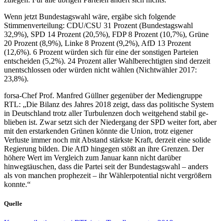
Wenn jetzt Bundestagswahl wäre, ergäbe sich folgende
Stimmenverteilung: CDU/CSU 31 Prozent (Bundestagswahl
32,9%), SPD 14 Prozent (20,5%), FDP 8 Prozent (10,7%), Grüne
20 Prozent (8,9%), Linke 8 Prozent (9,2%), AfD 13 Prozent
(12,6%). 6 Prozent würden sich für eine der sonstigen Parteien
entscheiden (5,2%). 24 Prozent aller Wahlberechtigten sind derzeit
unentschlossen oder würden nicht wählen (Nichtwähler 2017:
23,8%).
forsa-Chef Prof. Manfred Güllner gegenüber der Mediengruppe
RTL: „Die Bilanz des Jahres 2018 zeigt, dass das politische System
in Deutschland trotz aller Turbulenzen doch weitgehend stabil ge-
blieben ist. Zwar setzt sich der Niedergang der SPD weiter fort, aber
mit den erstarkenden Grünen könnte die Union, trotz eigener
Verluste immer noch mit Abstand stärkste Kraft, derzeit eine solide
Regierung bilden. Die AfD hingegen stößt an ihre Grenzen. Der
höhere Wert im Vergleich zum Januar kann nicht darüber
hinwegtäuschen, dass die Partei seit der Bundestagswahl – anders
als von manchen prophezeit – ihr Wählerpotential nicht vergrößern
konnte.“
Quelle