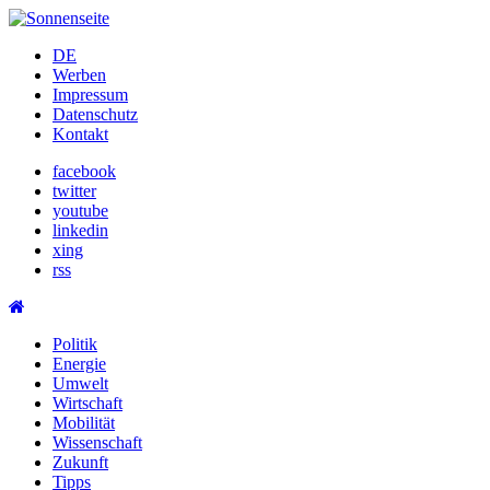
Skip
to
DE
content
Werben
Impressum
Datenschutz
Kontakt
facebook
twitter
youtube
linkedin
xing
rss
Politik
Energie
Umwelt
Wirtschaft
Mobilität
Wissenschaft
Zukunft
Tipps