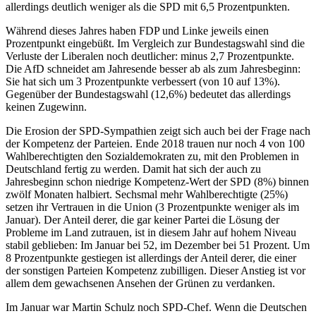
allerdings deutlich weniger als die SPD mit 6,5 Prozentpunkten.
Während dieses Jahres haben FDP und Linke jeweils einen
Prozentpunkt eingebüßt. Im Vergleich zur Bundestagswahl sind die
Verluste der Liberalen noch deutlicher: minus 2,7 Prozentpunkte.
Die AfD schneidet am Jahresende besser ab als zum Jahresbeginn:
Sie hat sich um 3 Prozentpunkte verbessert (von 10 auf 13%).
Gegenüber der Bundestagswahl (12,6%) bedeutet das allerdings
keinen Zugewinn.
Die Erosion der SPD-Sympathien zeigt sich auch bei der Frage nach
der Kompetenz der Parteien. Ende 2018 trauen nur noch 4 von 100
Wahlberechtigten den Sozialdemokraten zu, mit den Problemen in
Deutschland fertig zu werden. Damit hat sich der auch zu
Jahresbeginn schon niedrige Kompetenz-Wert der SPD (8%) binnen
zwölf Monaten halbiert. Sechsmal mehr Wahlberechtigte (25%)
setzen ihr Vertrauen in die Union (3 Prozentpunkte weniger als im
Januar). Der Anteil derer, die gar keiner Partei die Lösung der
Probleme im Land zutrauen, ist in diesem Jahr auf hohem Niveau
stabil geblieben: Im Januar bei 52, im Dezember bei 51 Prozent. Um
8 Prozentpunkte gestiegen ist allerdings der Anteil derer, die einer
der sonstigen Parteien Kompetenz zubilligen. Dieser Anstieg ist vor
allem dem gewachsenen Ansehen der Grünen zu verdanken.
Im Januar war Martin Schulz noch SPD-Chef. Wenn die Deutschen