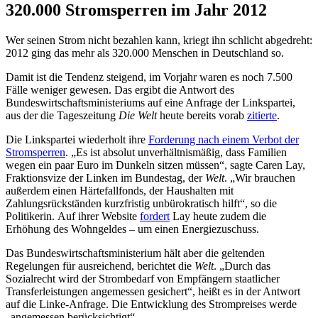
320.000 Stromsperren im Jahr 2012
Wer seinen Strom nicht bezahlen kann, kriegt ihn schlicht abgedreht:
2012 ging das mehr als 320.000 Menschen in Deutschland so.
Damit ist die Tendenz steigend, im Vorjahr waren es noch 7.500
Fälle weniger gewesen. Das ergibt die Antwort des
Bundeswirtschaftsministeriums auf eine Anfrage der Linkspartei,
aus der die Tageszeitung
Die Welt
heute bereits vorab
zitierte
.
Die Linkspartei wiederholt ihre
Forderung nach einem Verbot der
Stromsperren
. „Es ist absolut unverhältnismäßig, dass Familien
wegen ein paar Euro im Dunkeln sitzen müssen“, sagte Caren Lay,
Fraktionsvize der Linken im Bundestag, der
Welt
. „Wir brauchen
außerdem einen Härtefallfonds, der Haushalten mit
Zahlungsrückständen kurzfristig unbürokratisch hilft“, so die
Politikerin. Auf ihrer Website
fordert
Lay heute zudem die
Erhöhung des Wohngeldes – um einen Energiezuschuss.
Das Bundeswirtschaftsministerium hält aber die geltenden
Regelungen für ausreichend, berichtet die
Welt
. „Durch das
Sozialrecht wird der Strombedarf von Empfängern staatlicher
Transferleistungen angemessen gesichert“, heißt es in der Antwort
auf die Linke-Anfrage. Die Entwicklung des Strompreises werde
„angemessen berücksichtigt“.