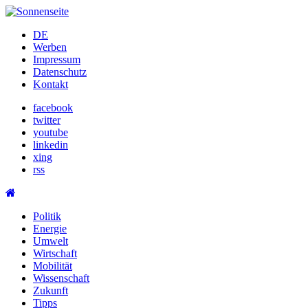
Skip
to
DE
content
Werben
Impressum
Datenschutz
Kontakt
facebook
twitter
youtube
linkedin
xing
rss
Politik
Energie
Umwelt
Wirtschaft
Mobilität
Wissenschaft
Zukunft
Tipps