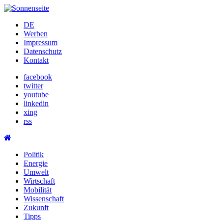
Skip
to
DE
content
Werben
Impressum
Datenschutz
Kontakt
facebook
twitter
youtube
linkedin
xing
rss
Politik
Energie
Umwelt
Wirtschaft
Mobilität
Wissenschaft
Zukunft
Tipps