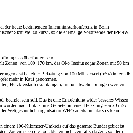
bei der heute beginnenden Innenministerkonferenz in Bonn
ischer Sicht viel zu kurz“, so die ehemalige Vorsitzende der IPPNW,
ffnungslos überfordert sein.
hlt Zonen von 100–170 km, das Öko-Institut sogar Zonen mit 50 km
ngen erst bei einer Belastung von 100 Millisievert (mSv) innerhalb
opfer mehr in Kauf genommen.
burten, Herzkreislauferkrankungen, Immunabwehrstörungen werden
. beendet sein soll. Das ist eine Empfehlung wider besseres Wissen,
pan wurden nach Fukushima Gebiete mit einer Belastung von 20 mSv
on der Weltgesundheitsorganisation WHO anerkannt, dass es keinen
in einem 100-Kilometer-Umkreis auf das gesamte Bundesgebiet ist
gen. Zudem seien die Jodtabletten nicht zentral zu lagern, sondern