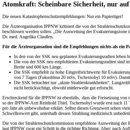
Atomkraft: Scheinbare Sicherheit, nur au
Die neuen Katastrophenschutzempfehlungen: Nur ein Papiertiger!
Die Ärzteorganisation IPPNW kritisiert die von der Strahlenschutzk
beschlossen werden sollen. „Die Ausweitung der Evakuierungszone inn
Dr. med. Angelika Claußen.
Für die Ärzteorgansation sind die Empfehlungen nichts als ein Pa
In den von der SSK neu geplanten Evakuierungsradien leben h
Die von der SSK neu empfohlenen Evakuierungsradien sind im
Breite und 600 km Länge.
Die SSK empfiehlt zu hohe Eingreifsrichtwerte für Evakuieru
von 7 Tagen (Fukushima 20 mSv, Tschernobyl 10 mSv). Damit 
Die SSK betrachtet nur „akute Strahlenkrankheiten“. Langzei
nicht berücksichtigt, obwohl mittlerweile gut erforscht.
Erschreckend für die IPPNW ist ebenfalls, dass die Freisetzung von 
so der IPPNW-Arzt Reinhold Thiel. Tschernobyl wurde erst nach 11 
pro Jahr als unbewohnbar erklärt. Selbst diesen Grenzwert sehen vie
Schwellenwert gibt, unterhalb dessen Strahlung medizinisch unbeden
Die von der Strahlenschutzkommission empfohlene Ausweitung der Be
laut IPPNW zwar ein Schritt in die richtige Richtung. Aber: nach Auff