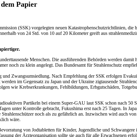
f dem Papier
ommission (SSK) vorgelegten neuen Katastrophenschutzrichtlinien, die 
erhalb von 24 Std. von 10 auf 20 Kilometer greift aus strahlenmedizin
piertiger.
underttausende Menschen. Die ausführenden Behörden werden damit ho
mer noch zu klein angelegt. Das Bundesamt für Strahlenschutz empfie
ng und Zwangsumsiedlung. Nach Empfehlung der SSK erfolgen Evakuieru
werden im Gegensatz zu Japan und der Ukraine zigtausende Strahlen
tfolgen wie Krebserkrankungen, Fehlbildungen, Erbgutschäden, Totge
radioaktiven Partikeln bei einem Super-GAU laut SSK schon nach 50 Std
Tagen unter Kontrolle gebracht, Fukushima erst nach 25 Tagen. In Ja
le Strahlenschützer noch als zu gefährlich an. Inzwischen wird auch v
klich wäre.
vorratung von Jodtabletten für Kinder, Jugendliche und Schwangere 
assung der Ärzteorganisation sollte sie auch für alle Erwachsenen erfol