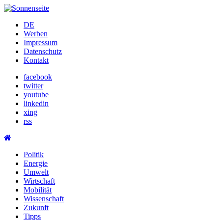
Skip
to
DE
content
Werben
Impressum
Datenschutz
Kontakt
facebook
twitter
youtube
linkedin
xing
rss
Politik
Energie
Umwelt
Wirtschaft
Mobilität
Wissenschaft
Zukunft
Tipps