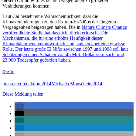
diesem Grund wird es bei den Regenfällen zu größeren
Veränderungen kommen.
Laut Cai besteht eine Wahrscheinlichkeit, dass die
Klimaveränderungen zu den Extrem-El-Niños der jüngeren
Vergangenheit beigetragen haben. Die in
Nature Climate Change
veröffentlichte Studie hat das nicht direkt erforscht. Die
Mechanismen, die für eine erhöhte Häufigkeit dieser
Klimaphänomene verantwortlich sind, spielen aber eine gewisse
Rolle. Der letzte große El Niño zwischen 1997 und 1998 soll laut
Schätzungen einen Schaden von 45 Mrd. Dollar verursacht und
23.000 Todesopfer gefordert haben.
Quelle
pressetext.redaktion 2014Michaela Monschein 2014
Diese Meldung teilen