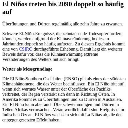
El Niños treten bis 2090 doppelt so häufig
auf
Überflutungen und Dürren regelmäßig alle zehn Jahre zu erwarten.
Schwere El-Niño-Ereignisse, die zehntausende Todesopfer fordern
können, werden aufgrund der Klimaveränderung in diesem
Jahrhundert doppelt so häufig auftreten. Zu diesem Ergebnis kommt
eine von
CSIRO
durchgeführte Erhebung. Damit liegt ein weiterer
Beweis dafür vor, dass die Klimaerwärmung extreme
Veränderungen des Wetters mit sich bringt.
Wetter als Messgrundlage
Die El Niño-Southern Oscillation (ENSO) gilt als eines der stärksten
Klimaphänomene, die das Wetter beeinflussen. Ein El Niño tritt auf,
wenn sich warmes Wasser unter der Oberfläche des Pazifiks
verbreitet, der Regen verstärkt sich dann in Richtung Osten. In
Amerika kommt es zu Überflutungen und zu Dürren in Australien.
Ein El Niño kann aber auch Überschwemmungen und Dürren in
Teilen Afrikas verursachen. Verantwortlich dafür sind Ereignisse im
Indischen Ozean. El Niños wechseln sich mit La Niñas ab, die den
entgegengesetzten Effekt haben.