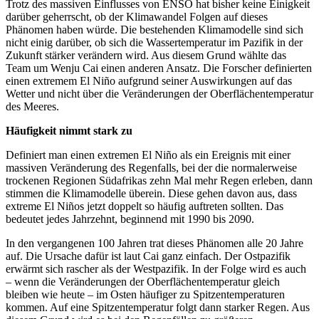
Trotz des massiven Einflusses von ENSO hat bisher keine Einigkeit
darüber geherrscht, ob der Klimawandel Folgen auf dieses
Phänomen haben würde. Die bestehenden Klimamodelle sind sich
nicht einig darüber, ob sich die Wassertemperatur im Pazifik in der
Zukunft stärker verändern wird. Aus diesem Grund wählte das
Team um Wenju Cai einen anderen Ansatz. Die Forscher definierten
einen extremem El Niño aufgrund seiner Auswirkungen auf das
Wetter und nicht über die Veränderungen der Oberflächentemperatur
des Meeres.
Häufigkeit nimmt stark zu
Definiert man einen extremen El Niño als ein Ereignis mit einer
massiven Veränderung des Regenfalls, bei der die normalerweise
trockenen Regionen Südafrikas zehn Mal mehr Regen erleben, dann
stimmen die Klimamodelle überein. Diese gehen davon aus, dass
extreme El Niños jetzt doppelt so häufig auftreten sollten. Das
bedeutet jedes Jahrzehnt, beginnend mit 1990 bis 2090.
In den vergangenen 100 Jahren trat dieses Phänomen alle 20 Jahre
auf. Die Ursache dafür ist laut Cai ganz einfach. Der Ostpazifik
erwärmt sich rascher als der Westpazifik. In der Folge wird es auch
– wenn die Veränderungen der Oberflächentemperatur gleich
bleiben wie heute – im Osten häufiger zu Spitzentemperaturen
kommen. Auf eine Spitzentemperatur folgt dann starker Regen. Aus