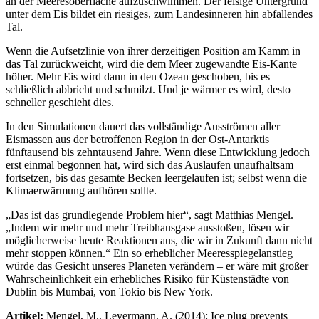
an der Meeresoberfläche aufzuschwimmen. Der felsige Untergrund
unter dem Eis bildet ein riesiges, zum Landesinneren hin abfallendes
Tal.
Wenn die Aufsetzlinie von ihrer derzeitigen Position am Kamm in
das Tal zurückweicht, wird die dem Meer zugewandte Eis-Kante
höher. Mehr Eis wird dann in den Ozean geschoben, bis es
schließlich abbricht und schmilzt. Und je wärmer es wird, desto
schneller geschieht dies.
In den Simulationen dauert das vollständige Ausströmen aller
Eismassen aus der betroffenen Region in der Ost-Antarktis
fünftausend bis zehntausend Jahre. Wenn diese Entwicklung jedoch
erst einmal begonnen hat, wird sich das Auslaufen unaufhaltsam
fortsetzen, bis das gesamte Becken leergelaufen ist; selbst wenn die
Klimaerwärmung aufhören sollte.
„Das ist das grundlegende Problem hier“, sagt Matthias Mengel.
„Indem wir mehr und mehr Treibhausgase ausstoßen, lösen wir
möglicherweise heute Reaktionen aus, die wir in Zukunft dann nicht
mehr stoppen können.“ Ein so erheblicher Meeresspiegelanstieg
würde das Gesicht unseres Planeten verändern – er wäre mit großer
Wahrscheinlichkeit ein erhebliches Risiko für Küstenstädte von
Dublin bis Mumbai, von Tokio bis New York.
Artikel:
Mengel, M., Levermann, A. (2014): Ice plug prevents