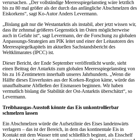
verursachen. „Der vollständige Meeresspiegelanstieg wäre letztlich
bis zu 80 mal größer als der durch das anfängliche Abschmelzen des
Eiskorkens“, sagt Ko-Autor Anders Levermann.
„Bislang galt nur die Westantarktis als instabil, aber jetzt wissen wir,
dass ihr zehnmal größeres Gegenstück im Osten möglicherweise
auch in Gefahr ist“, sagt Levermann, der die Forschung zu globalen
Anpassungs-Strategien am PIK leitet und einer der Leitautoren des
Meeresspiegelkapitels im aktuellen Sachstandsbericht des
Weltklimarates (IPCC) ist.
Dieser Bericht, der Ende September veröffentlicht wurde, sieht
einen Beitrag der Antarktis zum globalen Meeresspiegelanstieg von
bis zu 16 Zentimetern innerhalb unseres Jahrhunderts. „Wenn die
Hälfte dieses Eisverlustes aus der Korken-Region käme, würde das
unaufhaltsame Abfließen der Eismassen beginnen. Wir haben
vermutlich bislang die Stabilität der Ost-Antarktis überschätzt“, so
Levermann.
Treibhausgas-Ausstoß könnte das Eis unkontrollierbar
schmelzen lassen
Ein Abschmelzen würde die Aufsetzlinie des Eises landeinwärts
verlagern – das ist der Bereich, in dem das kontinentale Eis in
Kontakt mit dem Wasser tritt und schließlich beginnt, als Eisschelf