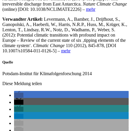
irreversible discharge from East Antarctica.
Nature Climate Change
(online) [DOI: 10.1038/NCLIMATE2226] –
mehr
Verwandter Artikel:
Levermann, A., Bamber, J., Drijfhout, S.,
Ganopolski, A., Haeberli, W., Harris, N.R.P., Huss, M., Krüger, K.,
Lenton, T., Lindsay, R.W., Notz, D., Wadhams, P., Weber, S.
(2012): Potential climatic transitions with profound impact on
Europe – Review of the current state of six ‚tipping elements of the
climate system‘.
Climatic Change
110 (2012), 845-878, [DOI
10.1007/s10584-011-0126-5]
–
mehr
Quelle
Potsdam-Institut für Klimafolgenforschung 2014
Diese Meldung teilen