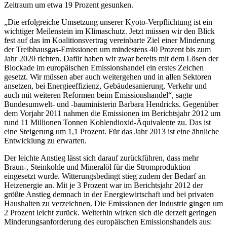
Zeitraum um etwa 19 Prozent gesunken.
„Die erfolgreiche Umsetzung unserer Kyoto-Verpflichtung ist ein
wichtiger Meilenstein im Klimaschutz. Jetzt müssen wir den Blick
fest auf das im Koalitionsvertrag vereinbarte Ziel einer Minderung
der Treibhausgas-Emissionen um mindestens 40 Prozent bis zum
Jahr 2020 richten. Dafür haben wir zwar bereits mit dem Lösen der
Blockade im europäischen Emissionshandel ein erstes Zeichen
gesetzt. Wir müssen aber auch weitergehen und in allen Sektoren
ansetzen, bei Energieeffizienz, Gebäudesanierung, Verkehr und
auch mit weiteren Reformen beim Emissionshandel“, sagte
Bundesumwelt- und -bauministerin Barbara Hendricks. Gegenüber
dem Vorjahr 2011 nahmen die Emissionen im Berichtsjahr 2012 um
rund 11 Millionen Tonnen Kohlendioxid-Äquivalente zu. Das ist
eine Steigerung um 1,1 Prozent. Für das Jahr 2013 ist eine ähnliche
Entwicklung zu erwarten.
Der leichte Anstieg lässt sich darauf zurückführen, dass mehr
Braun-, Steinkohle und Mineralöl für die Stromproduktion
eingesetzt wurde. Witterungsbedingt stieg zudem der Bedarf an
Heizenergie an. Mit je 3 Prozent war im Berichtsjahr 2012 der
größte Anstieg demnach in der Energiewirtschaft und bei privaten
Haushalten zu verzeichnen. Die Emissionen der Industrie gingen um
2 Prozent leicht zurück. Weiterhin wirken sich die derzeit geringen
Minderungsanforderung des europäischen Emissionshandels aus: