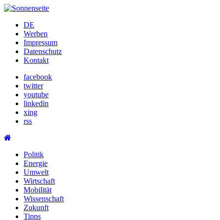
Skip
to
DE
content
Werben
Impressum
Datenschutz
Kontakt
facebook
twitter
youtube
linkedin
xing
rss
Politik
Energie
Umwelt
Wirtschaft
Mobilität
Wissenschaft
Zukunft
Tipps