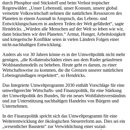
durch Phosphor und Stickstoff und beim Verlust tropischer
Regenwälder. „Unser Lebensstil, unser Konsum, unsere global
vernetzte Volkswirtschaft nehmen die natürlichen Ressourcen des
Planeten in einem Ausmaß in Anspruch, das Lebens- und
Entwicklungschancen in anderen Teilen der Welt gefährdet“, sagte
Hendricks. „Würden alle Menschen auf der Welt so leben wie wir,
dann bräuchten wir drei Planeten.“ Armut, Hunger, Arbeitslosigkeit
und kriegerische Konflikte seien in vielen Ländern Folgen einer
nicht-nachhaltigen Entwicklung.
Anders als vor 30 Jahren könne es in der Umweltpolitik nicht mehr
genügen, „die Kollateralschäden eines aus dem Ruder gelaufenen
Wohlstandsmodells zu beheben. Heute geht es darum, zu einer
Wirtschaftsweise zu kommen, die die Grenzen unserer natürlichen
Lebensgrundlagen respektiert“, so Hendricks.
Das Integrierte Umweltprogramm 2030 enthält Vorschläge für eine
umweltgerechte Wirtschafts- und Finanzpolitik, für eine Stärkung
der Umweltpolitik des Bundes, für ein neues Wohlfahrtsverständnis
und zur Unterstützung nachhaltigen Handelns von Bürgern und
Unternehmen.
In der Finanzpolitik spricht sich das Umweltprogramm für eine
Weiterentwicklung der ökologischen Steuerreform aus. Dies sei ein
„wesentlicher Baustein“ zur Verwirklichung einer sozial-