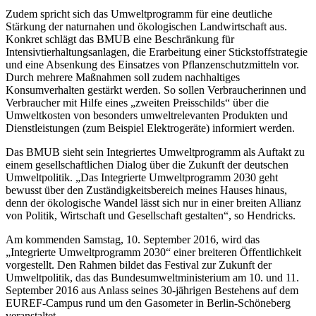
Zudem spricht sich das Umweltprogramm für eine deutliche
Stärkung der naturnahen und ökologischen Landwirtschaft aus.
Konkret schlägt das BMUB eine Beschränkung für
Intensivtierhaltungsanlagen, die Erarbeitung einer Stickstoffstrategie
und eine Absenkung des Einsatzes von Pflanzenschutzmitteln vor.
Durch mehrere Maßnahmen soll zudem nachhaltiges
Konsumverhalten gestärkt werden. So sollen Verbraucherinnen und
Verbraucher mit Hilfe eines „zweiten Preisschilds“ über die
Umweltkosten von besonders umweltrelevanten Produkten und
Dienstleistungen (zum Beispiel Elektrogeräte) informiert werden.
Das BMUB sieht sein Integriertes Umweltprogramm als Auftakt zu
einem gesellschaftlichen Dialog über die Zukunft der deutschen
Umweltpolitik. „Das Integrierte Umweltprogramm 2030 geht
bewusst über den Zuständigkeitsbereich meines Hauses hinaus,
denn der ökologische Wandel lässt sich nur in einer breiten Allianz
von Politik, Wirtschaft und Gesellschaft gestalten“, so Hendricks.
Am kommenden Samstag, 10. September 2016, wird das
„Integrierte Umweltprogramm 2030“ einer breiteren Öffentlichkeit
vorgestellt. Den Rahmen bildet das Festival zur Zukunft der
Umweltpolitik, das das Bundesumweltministerium am 10. und 11.
September 2016 aus Anlass seines 30-jährigen Bestehens auf dem
EUREF-Campus rund um den Gasometer in Berlin-Schöneberg
veranstaltet.