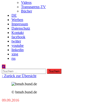
Videos
Transparenz-TV
Bücher
DE
Werben
Impressum
Datenschutz
Kontakt
facebook
twitter
youtube
linkedin
xing
rss
Suchen
nach:
‹ Zurück zur Übersicht
© bmub.bund.de
09.09.2016