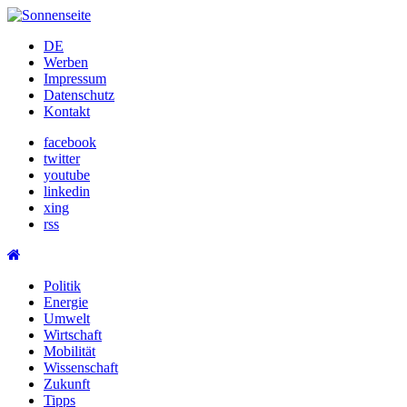
Skip
to
DE
content
Werben
Impressum
Datenschutz
Kontakt
facebook
twitter
youtube
linkedin
xing
rss
Politik
Energie
Umwelt
Wirtschaft
Mobilität
Wissenschaft
Zukunft
Tipps