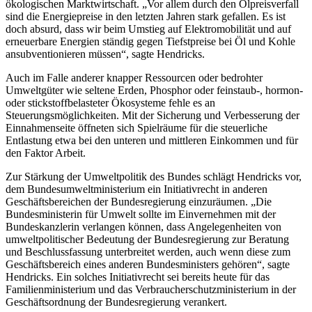
ökologischen Marktwirtschaft. „Vor allem durch den Ölpreisverfall
sind die Energiepreise in den letzten Jahren stark gefallen. Es ist
doch absurd, dass wir beim Umstieg auf Elektromobilität und auf
erneuerbare Energien ständig gegen Tiefstpreise bei Öl und Kohle
ansubventionieren müssen“, sagte Hendricks.
Auch im Falle anderer knapper Ressourcen oder bedrohter
Umweltgüter wie seltene Erden, Phosphor oder feinstaub-, hormon-
oder stickstoffbelasteter Ökosysteme fehle es an
Steuerungsmöglichkeiten. Mit der Sicherung und Verbesserung der
Einnahmenseite öffneten sich Spielräume für die steuerliche
Entlastung etwa bei den unteren und mittleren Einkommen und für
den Faktor Arbeit.
Zur Stärkung der Umweltpolitik des Bundes schlägt Hendricks vor,
dem Bundesumweltministerium ein Initiativrecht in anderen
Geschäftsbereichen der Bundesregierung einzuräumen. „Die
Bundesministerin für Umwelt sollte im Einvernehmen mit der
Bundeskanzlerin verlangen können, dass Angelegenheiten von
umweltpolitischer Bedeutung der Bundesregierung zur Beratung
und Beschlussfassung unterbreitet werden, auch wenn diese zum
Geschäftsbereich eines anderen Bundesministers gehören“, sagte
Hendricks. Ein solches Initiativrecht sei bereits heute für das
Familienministerium und das Verbraucherschutzministerium in der
Geschäftsordnung der Bundesregierung verankert.