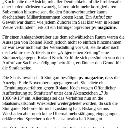
„Koch hatte die Absicht, mit aller Deutlichkeit auf die Problematik
einer in den nächsten zwanzig Jahren nicht mehr korrigierbaren
Subvention hinzuweisen, die den Stromverbraucher kaum
abschätzbare Milliardensummen kosten kann. Ein Aufruf zur
Gewalt war damit, wie jedem Zuhörer im Saal klar war, in keiner
Weise verbunden“, erklärt ein Bilfinger-Sprecher
pv magazine
.
Für einen Anlagenbetreiber aus dem schwäbischen Raum waren die
Aussagen von Roland Koch jedoch nicht so einfach hinzunehmen.
Er war zwar nicht auf der Veranstaltung vor Ort, stellte aber nach
der Lektüre des Artikels in der „Allgemeinen Zeitung“ eine
Strafanzeige gegen Roland Koch. Er fühle sich persönlich von dem
Aufruf zur Sachbeschädigung betroffen, erklärte er den Grund für
die Strafanzeige.
Die Staatsanwaltschaft Stuttgart bestätigte
pv magazine
, dass die
Anzeige Ende November eingegangen sei. Sie leitete ein
„Ermittlungsverfahren gegen Roland Koch wegen Öffentlicher
Aufforderung zu Straftaten“ unter dem Aktenzeichen „7 Js
106649/13“ ein. Allerdings sei das Verfahren nun an die
Staatsanwaltschaft Wiesbaden weitergeleitet worden, da sich die
Stuttgarter Behörde für nicht zuständig hält. Bislang sei aus
Wiesbaden aber noch keine Übernahmebestätigung eingegangen,
erklärte eine Sprecherin der Staatsanwaltschaft Stuttgart.