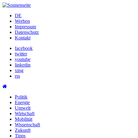
Skip
to
DE
content
Werben
Impressum
Datenschutz
Kontakt
facebook
twitter
youtube
linkedin
xing
rss
Politik
Energie
Umwelt
Wirtschaft
Mobilität
Wissenschaft
Zukunft
Tipps