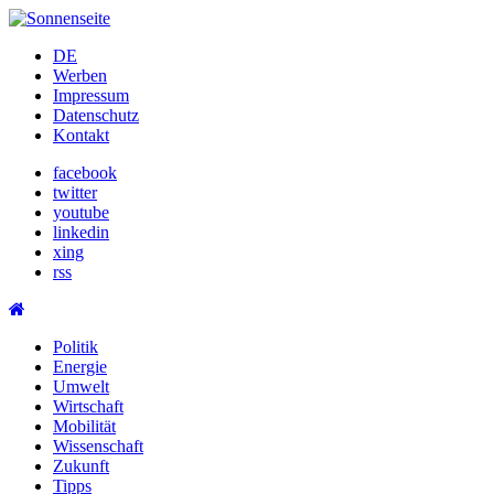
Skip
to
DE
content
Werben
Impressum
Datenschutz
Kontakt
facebook
twitter
youtube
linkedin
xing
rss
Politik
Energie
Umwelt
Wirtschaft
Mobilität
Wissenschaft
Zukunft
Tipps