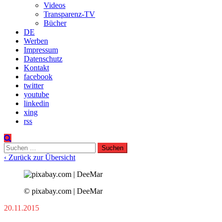
Videos
Transparenz-TV
Bücher
DE
Werben
Impressum
Datenschutz
Kontakt
facebook
twitter
youtube
linkedin
xing
rss
Suchen
nach:
‹ Zurück zur Übersicht
© pixabay.com | DeeMar
20.11.2015