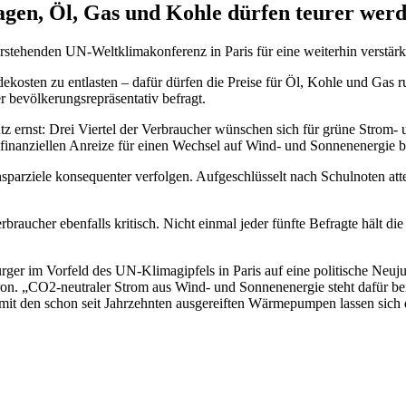
gen, Öl, Gas und Kohle dürfen teurer wer
rstehenden UN-Weltklimakonferenz in Paris für eine weiterhin verstär
osten zu entlasten – dafür dürfen die Preise für Öl, Kohle und Gas ruh
bevölkerungsrepräsentativ befragt.
z ernst: Drei Viertel der Verbraucher wünschen sich für grüne Strom- 
 finanziellen Anreize für einen Wechsel auf Wind- und Sonnenenergie b
sparziele konsequenter verfolgen. Aufgeschlüsselt nach Schulnoten attes
raucher ebenfalls kritisch. Nicht einmal jeder fünfte Befragte hält di
ger im Vorfeld des UN-Klimagipfels in Paris auf eine politische Neuju
ron. „CO2-neutraler Strom aus Wind- und Sonnenenergie steht dafür be
t den schon seit Jahrzehnten ausgereiften Wärmepumpen lassen sich d