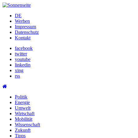
Skip
to
DE
content
Werben
Impressum
Datenschutz
Kontakt
facebook
twitter
youtube
linkedin
xing
rss
Politik
Energie
Umwelt
Wirtschaft
Mobilität
Wissenschaft
Zukunft
Tipps