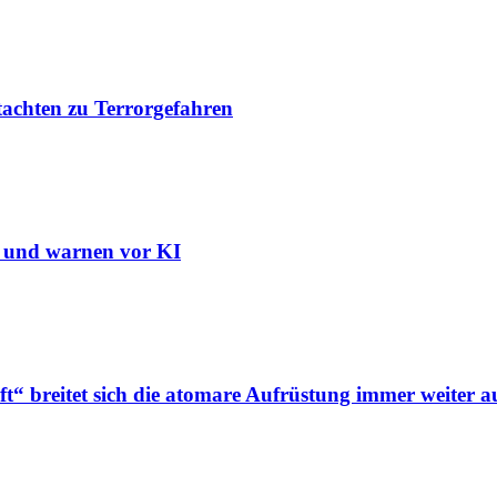
tachten zu Terrorgefahren
n und warnen vor KI
“ breitet sich die atomare Aufrüstung immer weiter a