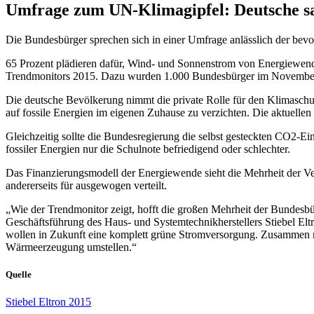
Umfrage zum UN-Klimagipfel: Deutsche sa
Die Bundesbürger sprechen sich in einer Umfrage anlässlich der bevo
65 Prozent plädieren dafür, Wind- und Sonnenstrom von Energiewendek
Trendmonitors 2015. Dazu wurden 1.000 Bundesbürger im November 
Die deutsche Bevölkerung nimmt die private Rolle für den Klimaschut
auf fossile Energien im eigenen Zuhause zu verzichten. Die aktuellen
Gleichzeitig sollte die Bundesregierung die selbst gesteckten CO2-Ein
fossiler Energien nur die Schulnote befriedigend oder schlechter.
Das Finanzierungsmodell der Energiewende sieht die Mehrheit der Verb
andererseits für ausgewogen verteilt.
„Wie der Trendmonitor zeigt, hofft die großen Mehrheit der Bundesbür
Geschäftsführung des Haus- und Systemtechnikherstellers Stiebel Elt
wollen in Zukunft eine komplett grüne Stromversorgung. Zusammen mi
Wärmeerzeugung umstellen.“
Quelle
Stiebel Eltron 2015