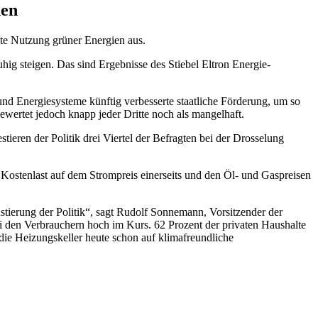
den
kte Nutzung grüner Energien aus.
ig steigen. Das sind Ergebnisse des Stiebel Eltron Energie-
und Energiesysteme künftig verbesserte staatliche Förderung, um so
ewertet jedoch knapp jeder Dritte noch als mangelhaft.
tieren der Politik drei Viertel der Befragten bei der Drosselung
e Kostenlast auf dem Strompreis einerseits und den Öl- und Gaspreisen
stierung der Politik“, sagt Rudolf Sonnemann, Vorsitzender der
i den Verbrauchern hoch im Kurs. 62 Prozent der privaten Haushalte
ie Heizungskeller heute schon auf klimafreundliche